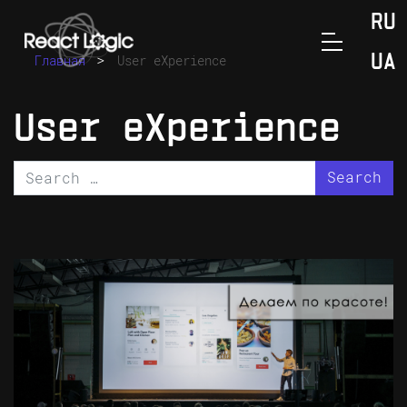
Skip to content
RU
>
Главная
User eXperience
UA
User eXperience
Search