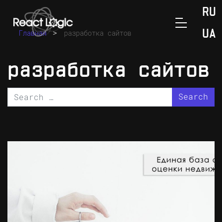
Skip to content
RU
>
Главная
разработка сайтов
UA
разработка сайтов
Search