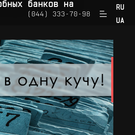
обных банков на
RU
(044) 333-70-98
UA
(050) 888-32-98
(098) 888-32-98