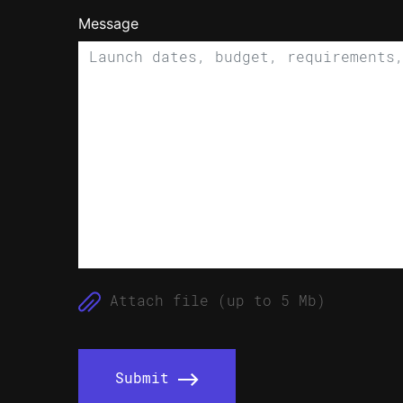
Message
Attach file (up to 5 Mb)
Submit