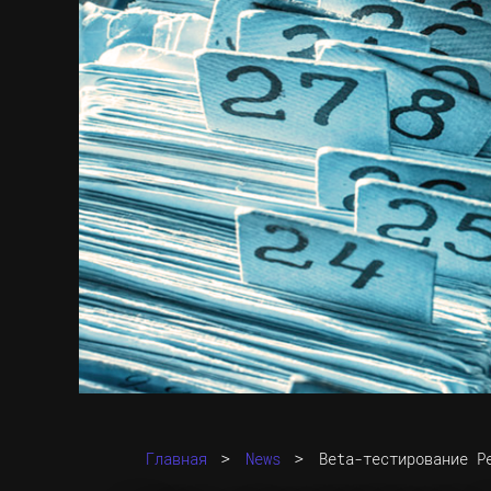
>
>
Главная
News
Beta-тестирование Р