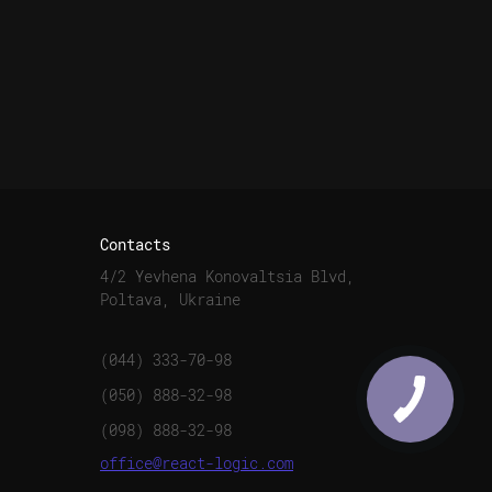
Contacts
4/2 Yevhena Konovaltsia Blvd,
Poltava, Ukraine
(044) 333-70-98
(050) 888-32-98
(098) 888-32-98
office@react-logic.com