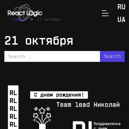
Skip to content
RU
>
Главная
21 октября
UA
21 октября
Search