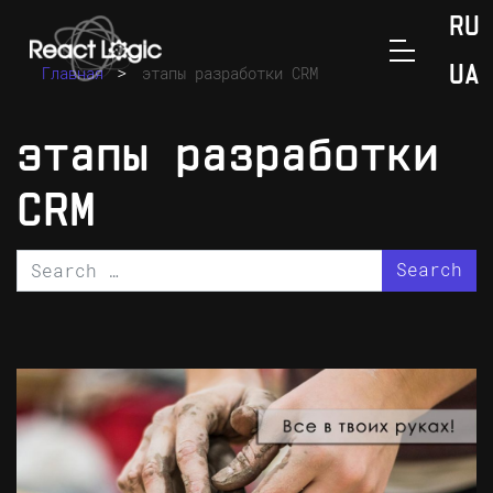
Skip to content
RU
>
Главная
этапы разработки CRM
UA
этапы разработки
CRM
Search