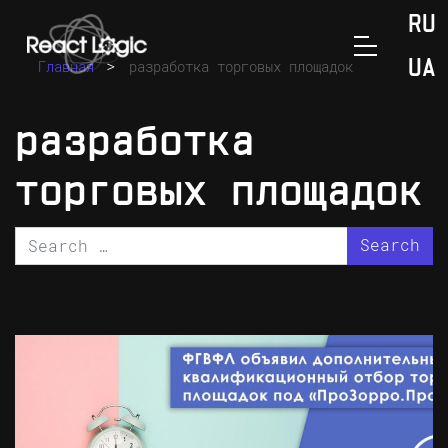
Skip to content
RU
>
Главная
разработка торговых площадок
UA
разработка
торговых площадок
Search