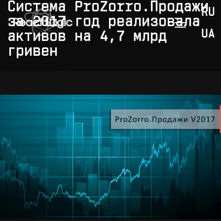
Skip to content
Система ProZorro.Продажи
RU
за 2017 год реализовала
UA
активов на 4,7 млрд
гривен