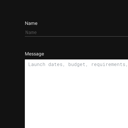
Name
Message