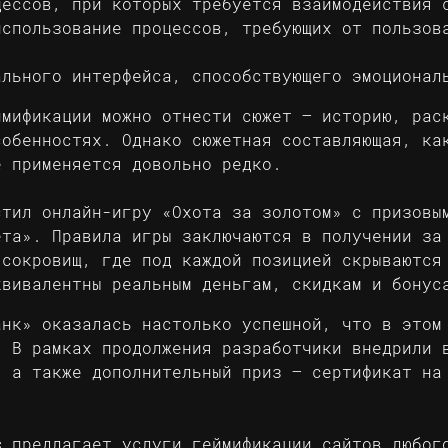
ессов, при которых требуется взаимодействия 
использование процессов, требующих от пользов
ального интерфейса, способствующего эмоционал
ймификации можно отнести сюжет – историю, рас
собенностях. Однако сюжетная составляющая, ка
е применяется довольно редко.
стил онлайн-игру «Охота за золотом» с призовы
ета». Правила игры заключаются в получении за
-сокровищ, где под каждой позицией скрываются
квивалентны реальным деньгам, скидкам и бонус
анк» оказалась настолько успешной, что в этом
. В рамках продолжения разработчики внедрили 
, а также дополнительный приз – сертификат на
c
предлагает услуги геймификации сайтов любог