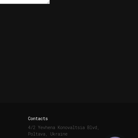
Contacts
4/2 Yevhena Konovaltsia Blvd,
Poltava, Ukraine