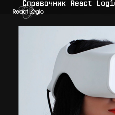
Skip to content
Справочник React Logi