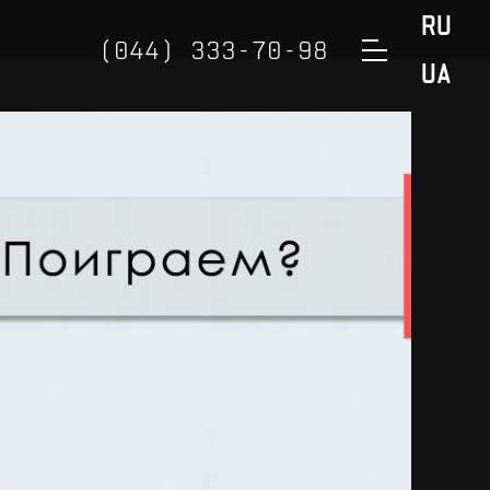
RU
(044) 333-70-98
UA
(050) 888-32-98
(098) 888-32-98