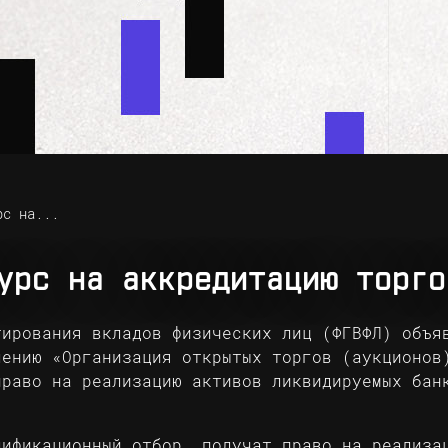
рс на...
урс на аккредитацию торго
тирования вкладов физических лиц (ФГВФЛ) объя
лению «Организация открытых торгов (аукционов
право на реализацию активов ликвидируемых бан
лификационный отбор, получат право на реализа