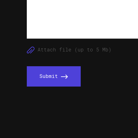
Attach file (up to 5 Mb)
Submit