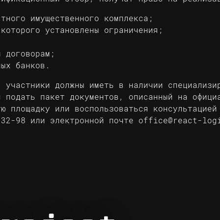
стного имущественного комплекса;
 которого установлены ограничения;
м договорам;
мых банков.
, участники должны иметь в наличии специализи
и подать пакет документов, описанный на
офици
ую площадку или воспользоваться консультацией
-32-98
или электронной почте
office@react-log