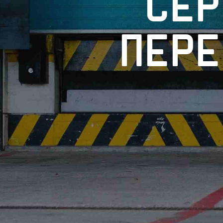
СЕР
ПЕРЕ