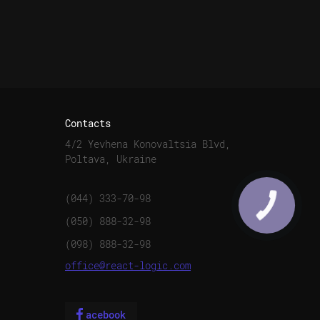
Contacts
4/2 Yevhena Konovaltsia Blvd,
Poltava, Ukraine
(044) 333-70-98
(050) 888-32-98
(098) 888-32-98
office@react-logic.com
acebook