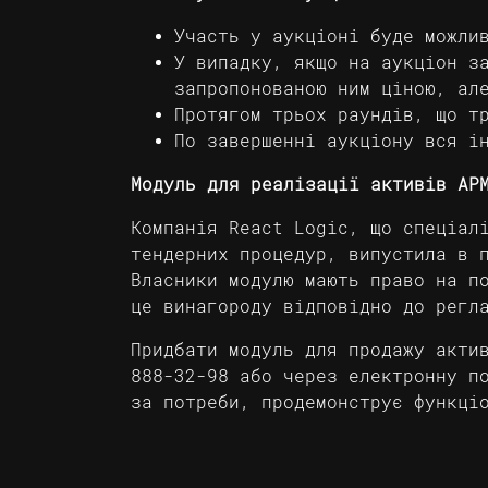
Участь у аукціоні буде можли
У випадку, якщо на аукціон з
запропонованою ним ціною, ал
Протягом трьох раундів, що т
По завершенні аукціону вся і
Модуль для реалізації активів АР
Компанія React Logic, що спеціал
тендерних процедур, випустила в 
Власники модулю мають право на п
це винагороду відповідно до рег
Придбати модуль для продажу акти
888-32-98
або через електронну 
за потреби, продемонструє функці