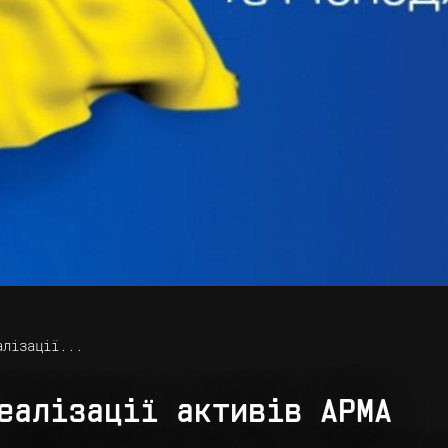
алізації...
еалізації активів АРМА