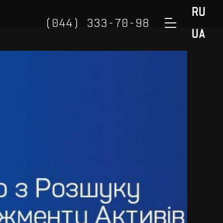
RU
(044) 333-70-98
UA
(050) 888-32-98
(098) 888-32-98