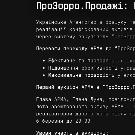
ПроЗорро.Продажі: 
Українське Агентство з розшуку т
реалізації конфіскованих активів
через систему закупівель “ПроЗор
Переваги переходу АРМА до “ПроЗо
Ефективне та прозоре
реалізув
Підвищення ефективності
управ
Максимальна прозорість
у вико
Перший аукціон АРМА в “ПроЗорро.
Глава АРМА, Елена Дума, повідоми
лота арештованого активу АРМА – 
реалізатором даного лота після п
6 березня до 20:00.
Умови участі в аукціоні: