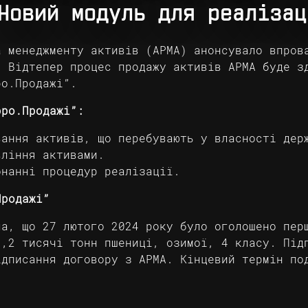
Новий модуль для реалізац
а менеджменту активів (АРМА) анонсувало впров
. Відтепер процес продажу активів АРМА буде з
ро.Продажі”.
рро.Продажі”:
ання активів, що перебувають у власності дер
ління активами.
нанні процедур реалізації.
Продажі”
ла, що 27 лютого 2024 року було оголошено пер
1,2 тисячі тонн пшениці, озимої, 4 класу. Під
ідписання договору з АРМА. Кінцевий термін по