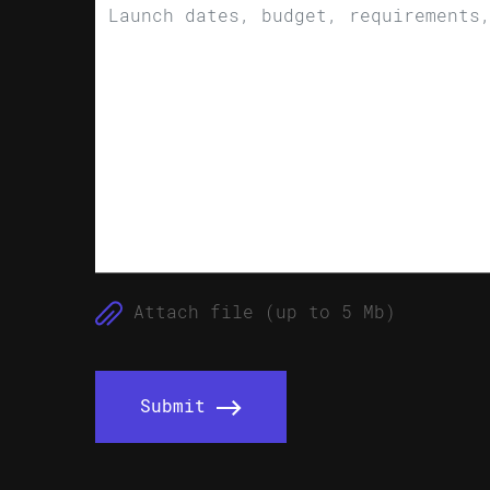
Attach file (up to 5 Mb)
Submit