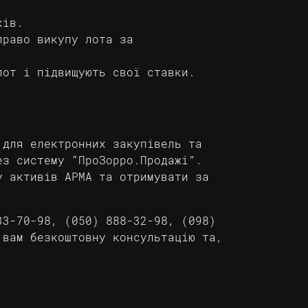
ків.
право викупу лота за
лот і підвищують свої ставки.
 для електронних закупівель та
ез систему “ПроЗорро.Продажі”.
у активів АРМА та отримувати за
33-70-98, (050) 888-32-98, (098)
 вам безкоштовну консультацію та,