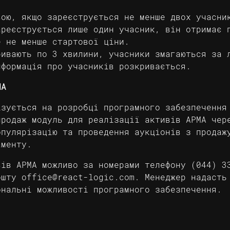
вою, якщо зареєструється не менше двох учасни
ареєструється лише один учасник, він отримає 
е не менше стартової ціни.
ривають по 3 хвилини, учасники змагаються за 
нформація про учасників розкривається.
МА
ізується на розробці програмного забезпечення
продаж модуль для реалізації активів АРМА чер
опулярізацію та проведення аукціонів з продаж
ламенту.
вів АРМА можливо за номерами телефону
(044) 3
пошту
office@react-logic.com
. Менеджер надасть
ональні можливості програмного забезпечення.