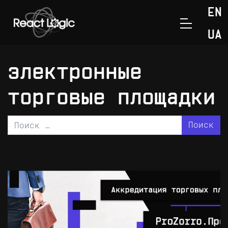
Перейти к содержанию
EN
>
Главная
электронные торговые площадки
UA
электронные
торговые площадки
Поиск