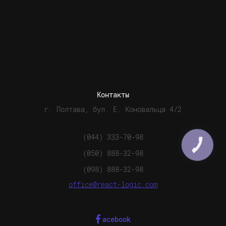
Контакты
г. Полтава, бул. Е. Коновальца 4/2
(044) 333-70-98
КНОПКА
СВЯЗИ
(050) 888-32-98
(098) 888-32-98
office@react-logic.com
acebook