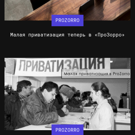
PROZORRO
Малая приватизация теперь в «ПроЗорро»
PROZORRO