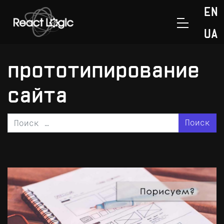
Перейти к содержанию
EN
>
Главная
прототипирование сайта
UA
прототипирование
сайта
Поиск