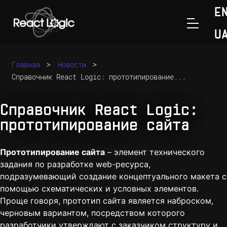
E
U
Перейти к содержанию
>
>
Главная
Новости
Справочник React Logic: прототипирование...
Справочник React Logic:
прототипирование сайта
Прототипирование сайта
– элемент технического
задания по
разработке web-ресурса
,
подразумевающий создание концептуального макета с
помощью схематических и условных элементов.
Проще говоря, прототип сайта является наброском,
черновым вариантом, посредством которого
разработчики утверждают с заказчиком структуру и