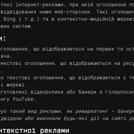
атної інтернет-реклами, при якій оголошення п
 відвідуваних ними web-сторінок. Такі оголоше
, Bing і т.д.) та в контекстно-медійній мереж
ових систем.
и:
оголошення, що відображаються на перших та ос
вача.
текстові оголошення, що відображаються на рес
і.
бо текстові оголошення, що відображаються у т
ої мережі.
дготовлені відеоролики або банери з гіперпоси
ингу YouTube.
нує такий вид реклами, як ремаркетинг — банер
ідвідали або виконали будь-які дії на сайті р
нтекстної реклами