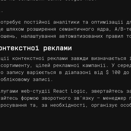
ї.
потребує постійної аналітики та оптимізації д
це шляхом розширення семантичного ядра, A/B-т
лошень, налаштування автоматизованих правил т
онтекстної реклами
ації контекстної реклами завжди визначається 
асортименту, цілей рекламної кампанії. У сере
го запису варіюється в діапазоні від $ 100 до
 обліковому записі.
слугами web-студії React Logic, звертайтесь з
тайтесь формою зворотного зв’язку – менеджер 
просування та, за необхідності, організує осо