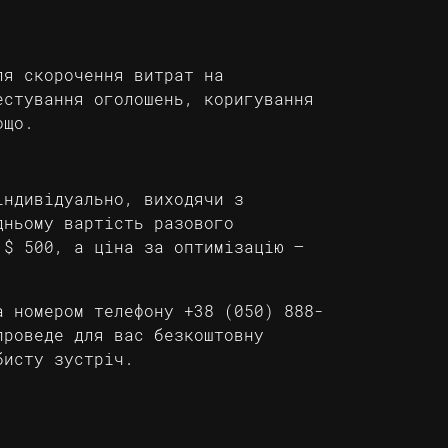
ля скорочення витрат на
естування оголошень, коригування
ощо.
індивідуально, виходячи з
дньому вартість разового
 $ 500, а ціна за оптимізацію –
а номером телефону +38 (050) 888-
проведе для вас безкоштовну
бисту зустріч.