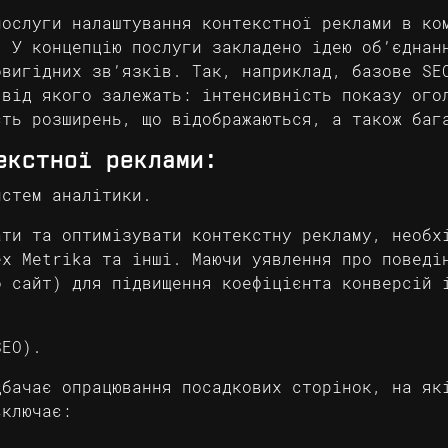
послуги налаштування контекстної реклами в ко
. У концепцію послуги закладено ідею об’єднан
овигідних зв’язків. Так, наприклад, базове SE
 від якого залежать: інтенсивність показу ого
сть розширень, що відображаються, а також баг
екстної реклами:
истем аналітики.
ати та оптимізувати контекстну рекламу, необх
ex Metrika та інші. Маючи уявлення про поведі
о сайт) для підвищення коефіцієнта конверсій 
SEO).
дбачає опрацювання посадкових сторінок, на як
включає: