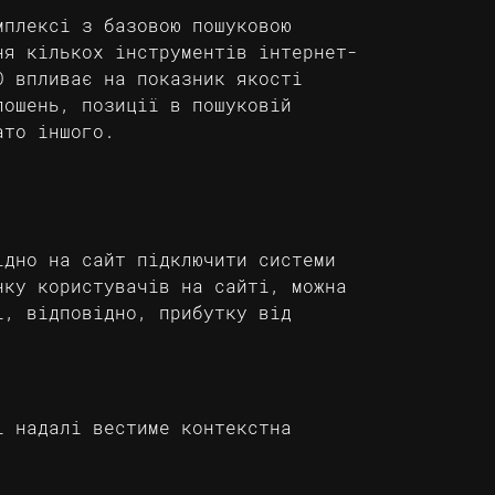
мплексі з базовою пошуковою
ня кількох інструментів інтернет-
O впливає на показник якості
лошень, позиції в пошуковій
ато іншого.
ідно на сайт підключити системи
нку користувачів на сайті, можна
і, відповідно, прибутку від
і надалі вестиме контекстна