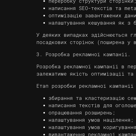
переробку структури сторінки
написання SEO-текстів та met
оптимізацію завантажених дан
налаштування кешування як з 
У деяких випадках здійснюється г
посадкових сторінок (поширена у 
3. Розробка рекламної кампанії.
Розробка рекламної кампанії в пе
залежатиме якість оптимізації та
Етап розробки рекламної кампанії
збирання та кластеризацію се
написання текстів для оголош
опрацювання розширень;
налаштування умов націлення;
налаштування умов коригуванн
вивантаження рекламної кампа