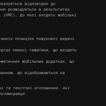
оказуються відповідно до
ння розміщуються в результатах
і (КМС), до якої входять мобільні
танніх позиціях пошукової видачі
урсах певної тематики, що входять
ематичних мобільних додатках, що
ланням, що відображаються на
ні та текстові оголошення, які
екламодавця.