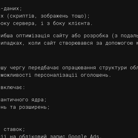
;
a-даних;
их (скриптів, зображень тощо);
боку сервера, і з боку клієнта.
либша оптимізація сайту або розробка (з подал
випадках, коли сайт створювався за допомогою 
ршу чергу передбачає опрацювання структури об
 можливості персоналізації оголошень.
 включає:
мантичного ядра;
ень та розширень;
я ставок;
нії на обліковий запис Google Ads.