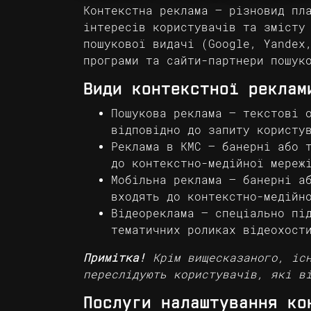
Контекстна реклама – різновид пл
інтересів користувачів та змісту
пошукової видачі (Google, Yandex
програми та сайти-партнери пошук
Види контекстної реклам
Пошукова реклама – текстові 
відповідно до запиту користу
Реклама в КМС – банерні або 
до контекстно-медійної мереж
Мобільна реклама – банерні а
входять до контекстно-медійн
Відеореклама – спеціально пі
тематичних роликах відеохост
Примітка!
Крім вищесказаного, іс
переслідують користувачів, які в
Послуги налаштування ко