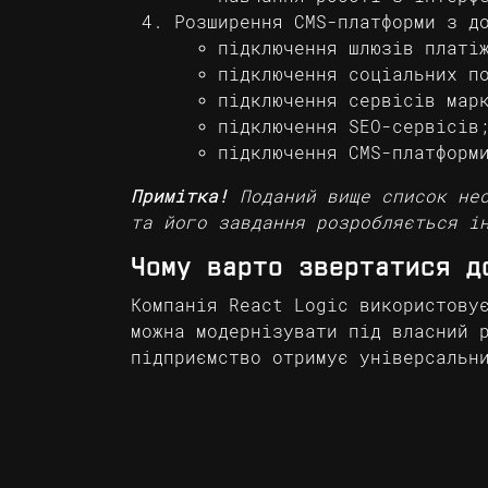
Розширення CMS-платформи з д
підключення шлюзів платі
підключення соціальних п
підключення сервісів мар
підключення SEO-сервісів
підключення CMS-платформ
Примітка!
Поданий вище список не
та його завдання розробляється і
Чому варто звертатися д
Компанія React Logic використову
можна модернізувати під власний 
підприємство отримує універсальн