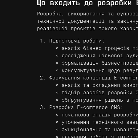
Що входить до розробки 
Розробка, використання та супров
технічної документації та закінч
реалізації проєктів такого харак
Підготовчі роботи:
аналіз бізнес-процесів п
дослідження цільової ауд
формалізація бізнес-проц
консультування щодо резу
Формування концепції E-comme
аналіз та складання вимо
підбір засобів розробки 
обґрунтування рішень з п
Розробка E-commerce CMS:
початкова стадія розробк
уточнення технічного зав
функціональне та наванта
навчання роботі з інтерф