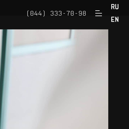
RU
(044) 333-70-98
EN
(050) 888-32-98
(098) 888-32-98