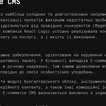
e CMS
із найбільш складних та довгострокових напрям
реалізації проєктів фахівцям недостатньо зроб
відрізняється від провідних конкурентів (Mage
я компанія React Logic успішно реалізувала по
опиту на послугу, а і якість її виконання.
рамне забезпечення, орієнтоване на керування 
тративної панелі. У більшості випадків E-comm
ь в ручному кодуванні, тим самим дозволяючи в
дповідно до своїх особистісних уподобань.
ити модулі бухгалтерського обліку, інструмент
медійного контенту, а також інші комерційні і
й E-commerce CMS визначається виключно з інди
.