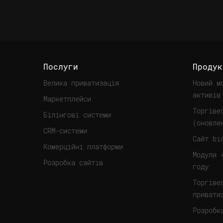
Послуги
Продук
Велика приватизація
Новий м
активів
Маркетплейси
Торгіве
Білінгові системи
(оновле
CRM-системи
Сайт bi
Комерційні платформи
Модули 
Розробка сайтів
году
Торгіве
привати
Розробк