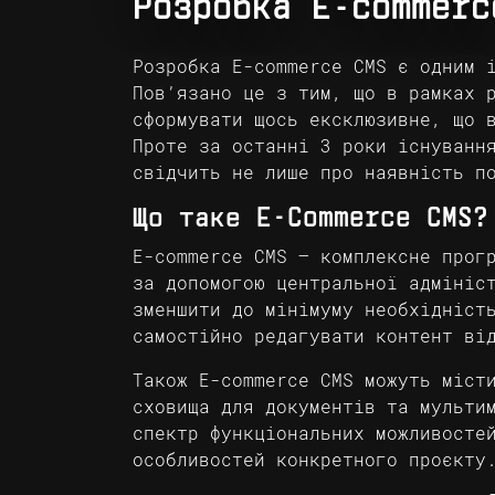
Розробка E-commerc
Розробка E-commerce CMS є одним 
Пов’язано це з тим, що в рамках 
сформувати щось ексклюзивне, що 
Проте за останні 3 роки існуванн
свідчить не лише про наявність п
Що таке E-Commerce CMS?
E-commerce CMS – комплексне прог
за допомогою центральної адмініс
зменшити до мінімуму необхідніст
самостійно редагувати контент ві
Також E-commerce CMS можуть міст
сховища для документів та мульти
спектр функціональних можливосте
особливостей конкретного проєкту