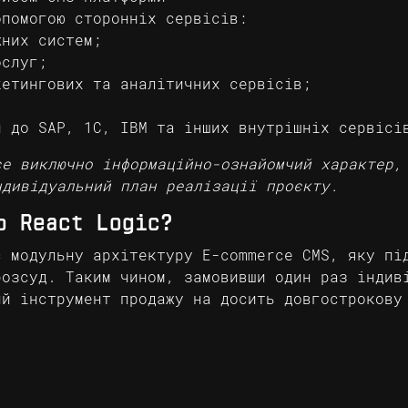
опомогою сторонніх сервісів:
жних систем;
ослуг;
кетингових та аналітичних сервісів;
;
и до SAP, 1С, IBM та інших внутрішніх сервісі
се виключно інформаційно-ознайомчий характер,
ндивідуальний план реалізації проєкту.
о React Logic?
є модульну архітектуру E-commerce CMS, яку пі
розсуд. Таким чином, замовивши один раз індив
ий інструмент продажу на досить довгострокову