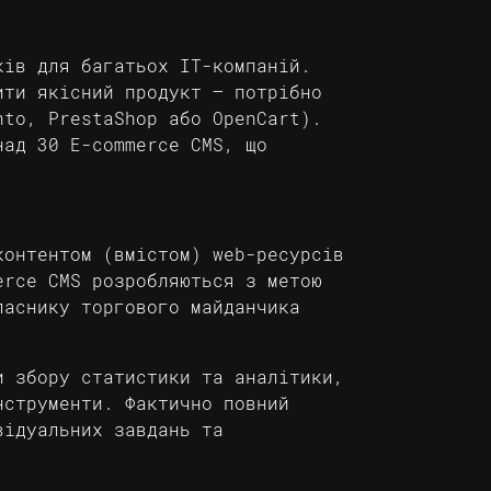
ків для багатьох IT-компаній.
ити якісний продукт – потрібно
nto, PrestaShop або OpenCart).
над 30 E-commerce CMS, що
контентом (вмістом) web-ресурсів
erce CMS розробляються з метою
ласнику торгового майданчика
и збору статистики та аналітики,
нструменти. Фактично повний
відуальних завдань та