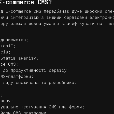
E-commerce CMS?
ід E-commerce CMS передбачає дуже широкий спе
уючи інтеграцією з іншими сервісами електронн
теру завжди можна умовно класифікувати на так
ідприємства;
иторії;
есів;
льтатів аналізу.
rce CMS:
г до продуктивності сервісу;
CMS-платформи;
огляду споживача та розробника.
и;
дання;
жувальне тестування CMS-платформи;
ейсом CMS-платформи