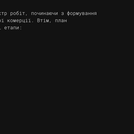
ктр робіт, починаючи з формування
ої комерції. Втім, план
і етапи: