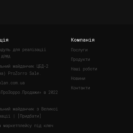
ція
Компанія
одуль для реалізації
Послуги
 АРМА
Продукти
льний майданчик ЦБД-2
Наші роботи
на) ProZorro Sale.
Новини
olan.com.ua
Контакти
«ПроЗорро.Продажи» в 2022
льний майданчик з Великої
зації | [Придбати]
а маркетплейсу під ключ