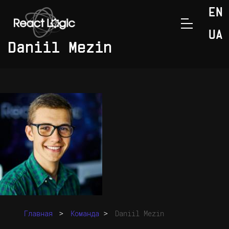
Перейти к содержанию
EN
UA
Daniil Mezin
>
>
Главная
Команда
Daniil Mezin