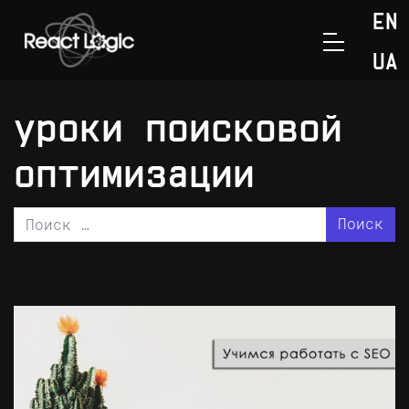
Перейти к содержанию
EN
>
Главная
уроки поисковой оптимизации
UA
уроки поисковой
оптимизации
Поиск