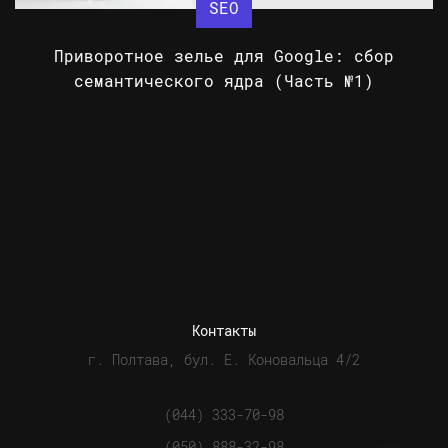
SEO
Приворотное зелье для Google: сбор
семантического ядра (Часть №1)
Контакты
г. Полтава, бул. Е. Коновальца 4/2
(044) 333-70-98
(050) 888-32-98