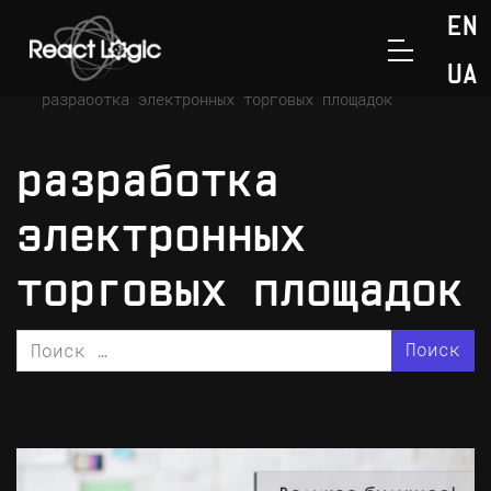
Перейти к содержанию
EN
>
Главная
UA
разработка электронных торговых площадок
разработка
электронных
торговых площадок
Поиск