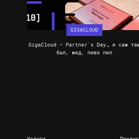
GIGACLOUD
GigaCloud – Partner`s Day… я сам та
был, мед, пиво пил
Услуги
Продук