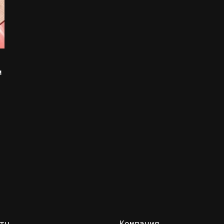
м
ты
Компания