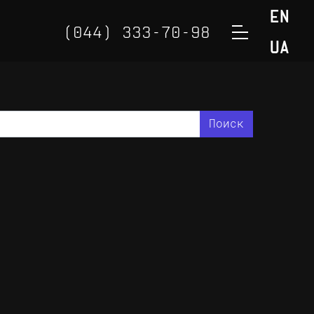
EN
(044) 333-70-98
UA
(050) 888-32-98
(098) 888-32-98