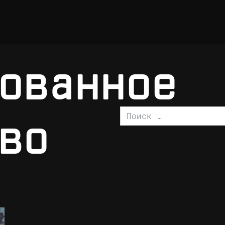
ованное
Поиск
во