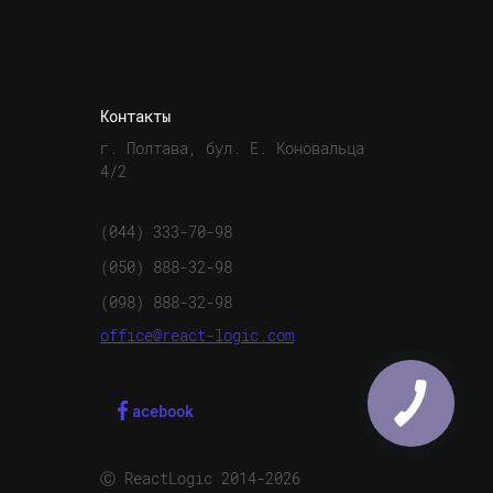
Контакты
г. Полтава, бул. Е. Коновальца
4/2
(044) 333-70-98
(050) 888-32-98
(098) 888-32-98
office@react-logic.com
acebook
Ⓒ ReactLogic 2014-2026