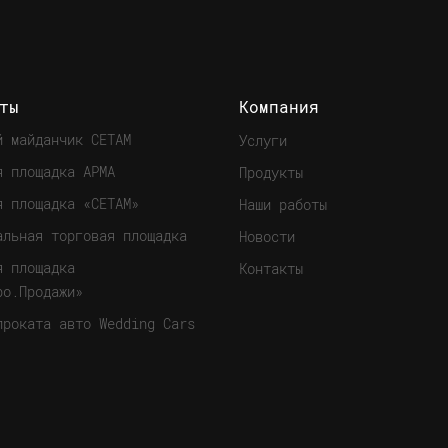
ты
Компания
й майданчик СЕТАМ
Услуги
я площадка АРМА
Продукты
я площадка «СЕТАМ»
Наши работы
альная торговая площадка
Новости
я площадка
Контакты
ро.Продажи»
проката авто Wedding Cars