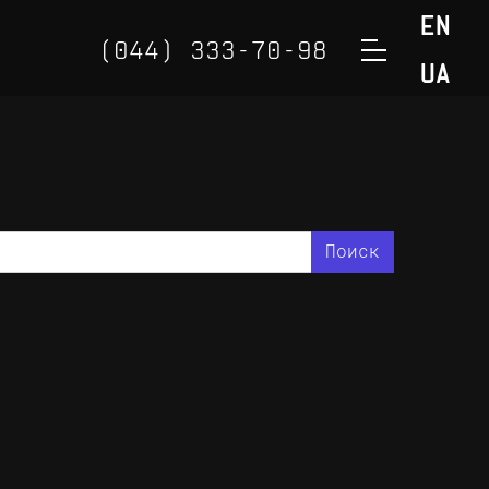
EN
(044) 333-70-98
UA
(050) 888-32-98
(098) 888-32-98