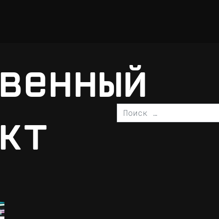
венный
Поиск
кт