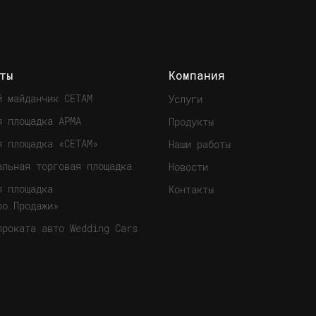
ты
Компания
й майданчик СЕТАМ
Услуги
я площадка АРМА
Продукты
я площадка «СЕТАМ»
Наши работы
альная торговая площадка
Новости
я площадка
Контакты
ро.Продажи»
проката авто Wedding Cars