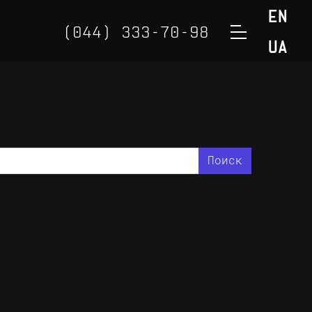
EN
(044) 333-70-98
UA
(050) 888-32-98
(098) 888-32-98