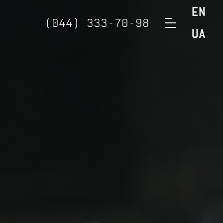
EN
(044) 333-70-98
UA
(050) 888-32-98
(098) 888-32-98