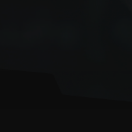
>
>
Главная
Портфолио
Сайт antares-2000.