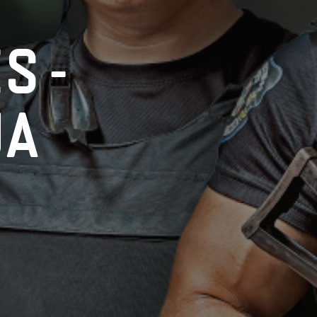
ES-
UA